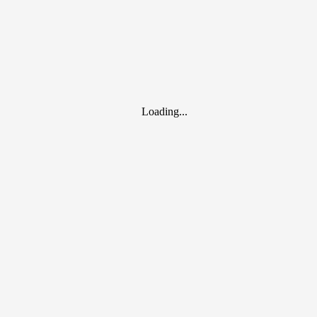
Loading...
дателя. Для подтверждения расходов потребуется кассовый чек 
8 лет.