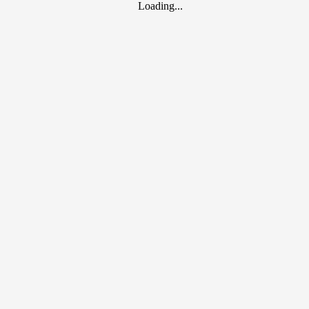
Loading...
.
15,0-10,1
10,0-8,1
8,0-5,0
жения